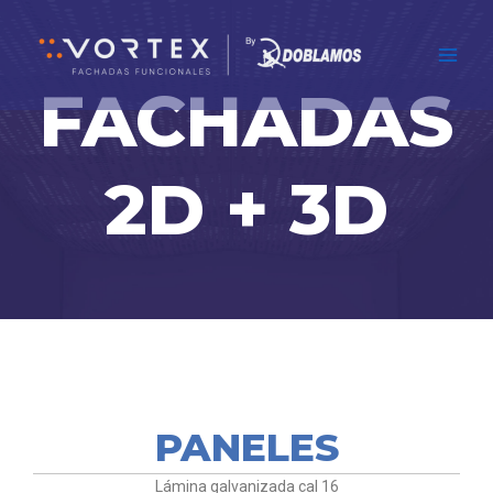
Ir
Main
al
Men
contenido
FACHADAS
2D + 3D
PANELES
Lámina galvanizada cal 16