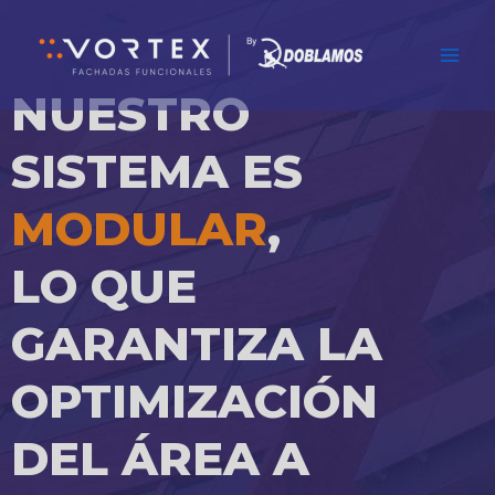
Ir
Main
al
Men
contenido
NUESTRO
SISTEMA ES
MODULAR
,
LO QUE
GARANTIZA LA
OPTIMIZACIÓN
DEL ÁREA A