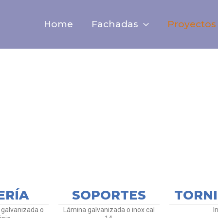
Home
Fachadas
Proyectos
ERS / PERS
ERÍA
SOPORTES
TORNI
galvanizada o
Lámina galvanizada o inox cal
I