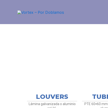
Ir
al
contenido
LOUV
LOUVERS
TUB
Lámina galvanizada o aluminio
PTE 60×60 mm 