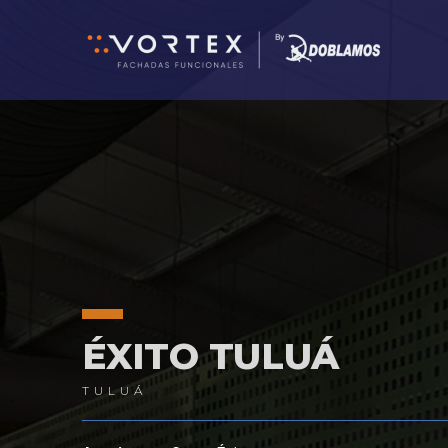
Ir
al
contenido
ÉXITO TULUÁ
TULUÁ