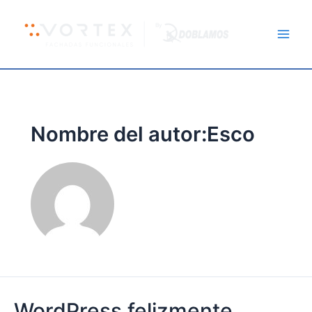
Ir
Main
al
Men
contenido
Nombre del autor:Esco
WordPress
WordPress felizmente