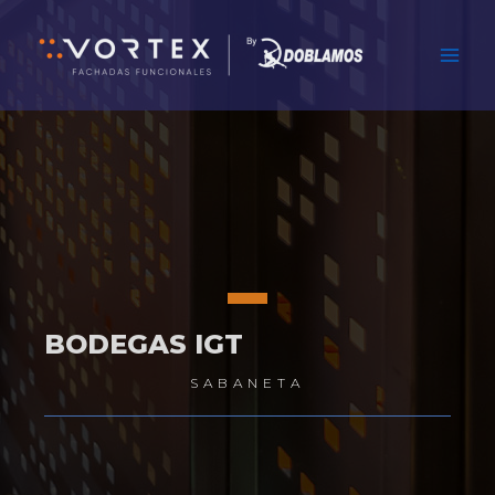
Ir
Main
al
Men
contenido
BODEGAS IGT
SABANETA