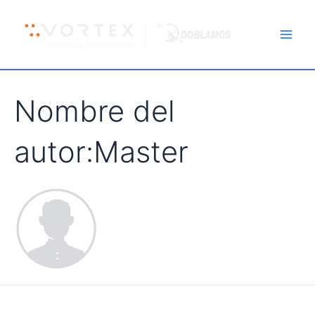
Ir
Buscar
Main
al
por:
Men
contenido
Nombre del
autor:Master